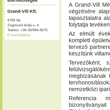
Elérhetőségek
A Grand-Vill Mé
végzésére alap
Grand-Vill Kft.
tapasztalatra a
9789 Sé,
folytatja tevéke
Zsigmond király u. 4.
Telefon: +36-30/994-8575
Az elmúlt éve
E-mail küldése
komplett épületv
tervező partner
készítünk villam
Tervezőként, s
felülvizsgáló
megbízásának t
tervhonosítás
nemzetközi ipar
Referencia m
bizonyítványait