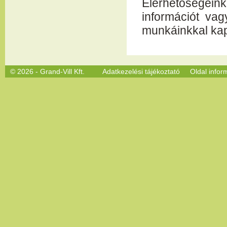
Elérhetőségei
információt va
munkáinkkal kap
© 2026 - Grand-Vill Kft.
Adatkezelési tájékoztató
Oldal infor