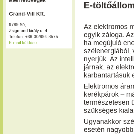
Elérhetőségek
E-töltőállo
Grand-Vill Kft.
9789 Sé,
Az elektromos m
Zsigmond király u. 4.
egyik záloga. A
Telefon: +36-30/994-8575
ha megújuló ene
E-mail küldése
szélenergiából,
nyerjük. Az inte
járnak, az elek
karbantartásuk 
Elektromos ára
kerékpárok – már
természetesen ü
szükséges kialak
Ugyanakkor szél
esetén nagyobb 